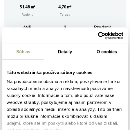
51,48 m²
4,70 m²
Rozloha
Terasa
6NP
2
Predaný
Podlažie
Izby
Status
Súhlas
Detaily
O cookies
2
1. vstupná predsieň
6,26 m
2
2. kuchyňa
9,35 m
Táto webstránka používa súbory cookies
2
3. obýv. miestnosť
11,60 m
Na prispôsobenie obsahu a reklám, poskytovanie funkcií
sociálnych médií a analýzu návštevnosti používame
2
4. kúpeľňa
4,84 m
súbory cookie. Informácie o tom, ako používate naše
webové stránky, poskytujeme aj našim partnerom v
2
5. wc
2,63 m
oblasti sociálnych médií, inzercie a analýzy. Títo partneri
2
6. spálňa
16,14 m
môžu príslušné informácie skombinovať s ďalšími
údajmi, ktoré ste im poskytli alebo ktoré od vás získali,
2
CELKOVÁ PLOCHA
50,82 m