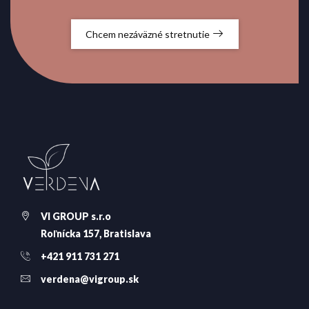
Chcem nezáväzné stretnutie
VI GROUP s.r.o
Roľnícka 157, Bratislava
+421 911 731 271
verdena@vigroup.sk